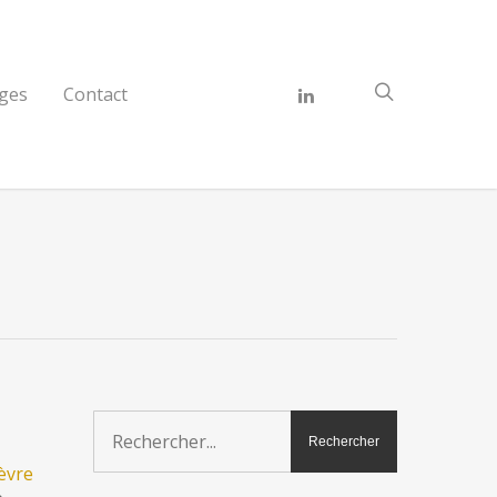
ges
Contact
èvre