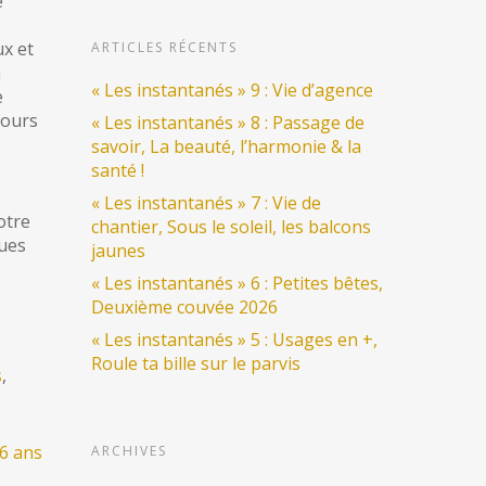
e
ux et
ARTICLES RÉCENTS
a
« Les instantanés » 9 : Vie d’agence
e
cours
« Les instantanés » 8 : Passage de
savoir, La beauté, l’harmonie & la
santé !
« Les instantanés » 7 : Vie de
otre
chantier, Sous le soleil, les balcons
ues
jaunes
« Les instantanés » 6 : Petites bêtes,
Deuxième couvée 2026
« Les instantanés » 5 : Usages en +,
Roule ta bille sur le parvis
s
,
6 ans
ARCHIVES