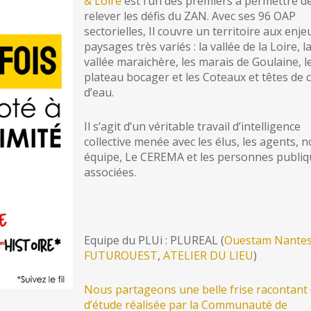
& Loire
est l’un des premiers à permettre d
relever les défis du ZAN. Avec ses 96 OAP
sectorielles, Il couvre un territoire aux enje
paysages très variés : la vallée de la Loire, l
vallée maraichère, les marais de Goulaine, l
plateau bocager et les Coteaux et têtes de 
d’eau.
Il s’agit d’un véritable travail d’intelligence
collective menée avec les élus, les agents, n
équipe, Le CEREMA et les personnes publiq
associées.
Equipe du PLUi : PLUREAL (
Ouestam Nante
FUTUROUEST
,
ATELIER DU LIEU
)
Nous partageons une belle frise racontant 
d’étude réalisée par la Communauté de