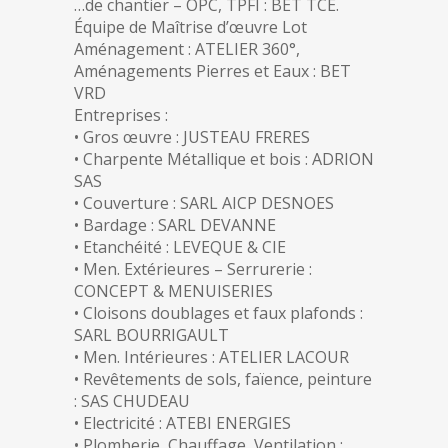
…
de chantier – OPC, TPFI : BET TCE.
Équipe de Maîtrise d’œuvre Lot
Aménagement : ATELIER 360°,
Aménagements Pierres et Eaux : BET
VRD
Entreprises :
• Gros œuvre : JUSTEAU FRERES
• Charpente Métallique et bois : ADRION
SAS
• Couverture : SARL AICP DESNOES
• Bardage : SARL DEVANNE
• Etanchéité : LEVEQUE & CIE
• Men. Extérieures – Serrurerie :
CONCEPT & MENUISERIES
• Cloisons doublages et faux plafonds :
SARL BOURRIGAULT
• Men. Intérieures : ATELIER LACOUR
• Revêtements de sols, faïence, peinture
: SAS CHUDEAU
• Electricité : ATEBI ENERGIES
• Plomberie, Chauffage, Ventilation :