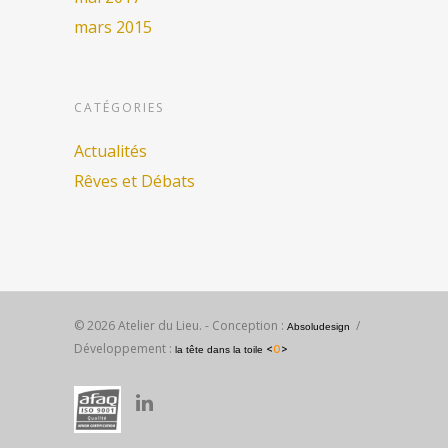
mars 2015
CATÉGORIES
Actualités
Rêves et Débats
© 2026 Atelier du Lieu. - Conception :
/
Absoludesign
Développement :
<
O
>
la tête dans la toile