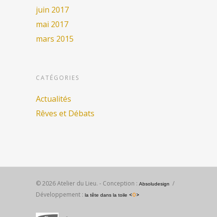
juin 2017
mai 2017
mars 2015
CATÉGORIES
Actualités
Rêves et Débats
© 2026 Atelier du Lieu. - Conception :
/
Absoludesign
Développement :
<
O
>
la tête dans la toile