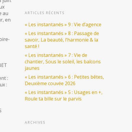
 juin.
ux
e au
ARTICLES RÉCENTS
r, en
« Les instantanés » 9 : Vie d’agence
« Les instantanés » 8 : Passage de
oire-
savoir, La beauté, l’harmonie & la
santé !
« Les instantanés » 7 : Vie de
chantier, Sous le soleil, les balcons
 BET
jaunes
« Les instantanés » 6 : Petites bêtes,
nt :
Deuxième couvée 2026
x :
« Les instantanés » 5 : Usages en +,
Roule ta bille sur le parvis
S
ARCHIVES