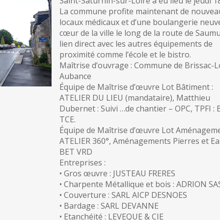
Saint-Saturnin-sur-Loire a eu lieu le jeudi 18
La commune profite maintenant de nouvea
locaux médicaux et d’une boulangerie neuv
cœur de la ville le long de la route de Saumu
lien direct avec les autres équipements de
proximité comme l’école et le bistro.
Maîtrise d’ouvrage : Commune de Brissac-L
Aubance
Équipe de Maîtrise d’œuvre Lot Bâtiment :
ATELIER DU LIEU (mandataire), Matthieu
Dubernet : Suivi
…
de chantier – OPC, TPFI :
TCE.
Équipe de Maîtrise d’œuvre Lot Aménageme
ATELIER 360°, Aménagements Pierres et Eau
BET VRD
Entreprises :
• Gros œuvre : JUSTEAU FRERES
• Charpente Métallique et bois : ADRION SA
• Couverture : SARL AICP DESNOES
• Bardage : SARL DEVANNE
• Etanchéité : LEVEQUE & CIE