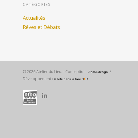
CATÉGORIES
Actualités
Rêves et Débats
© 2026 Atelier du Lieu. - Conception :
/
Absoludesign
Développement :
<
O
>
la tête dans la toile