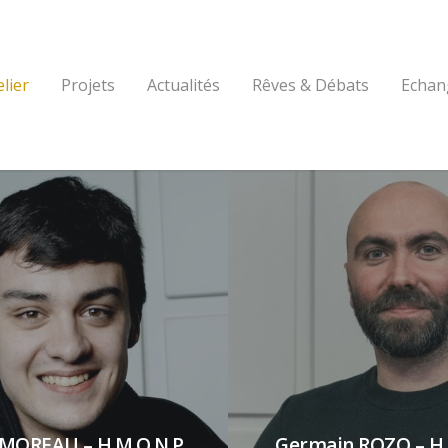
elier
Projets
Actualités
Rêves & Débats
Echan
MOREAU – H.M.O.N.P.
Germain ROZO – H.