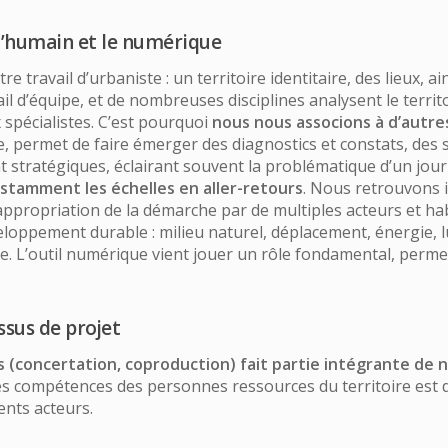
t l’humain et le numérique
e travail d’urbaniste : un territoire identitaire, des lieux, ai
il d’équipe, et de nombreuses disciplines analysent le territ
x spécialistes. C’est pourquoi
nous nous associons à d’autre
, permet de faire émerger des diagnostics et constats, des 
ont stratégiques, éclairant souvent la problématique d’un jo
stamment les échelles en aller-retours
. Nous retrouvons i
l’appropriation de la démarche par de multiples acteurs et h
loppement durable : milieu naturel, déplacement, énergie, l
 vie. L’outil numérique vient jouer un rôle fondamental, perm
ssus de projet
(concertation, coproduction) fait partie intégrante de n
 les compétences des personnes ressources du territoire est
ents acteurs.