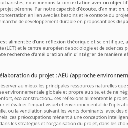
’urbanistes,
nous menons la concertation avec un objectif 
projet pérenne. Par notre
capacité d’écoute, d’animation, 
oncertation en lien avec les besoins et le contexte du proje
le démarche de développement durable en proposant des
dispo
 est alimentée d’une réflexion théorique et scientifique,
a
ette (LET) et le centre européen de sociologie et de sciences 
te recherche d’amélioration afin d’intégrer de manière ef
élaboration du projet : AEU (approche environneme
erver au mieux les principales ressources naturelles que sont 
e environnementale globale et propre au site, et de ne né
nfort, éco construction… ces réflexions alimentent le projet.
et évaluer l’impact visuel et environnemental de l’opération 
le, ou la ventilation suivant les vents dominants, avec des 
nnels, ces préoccupations mènent à une conception intelligent
dans les stratégies et l’organisation du projet, dans les choi