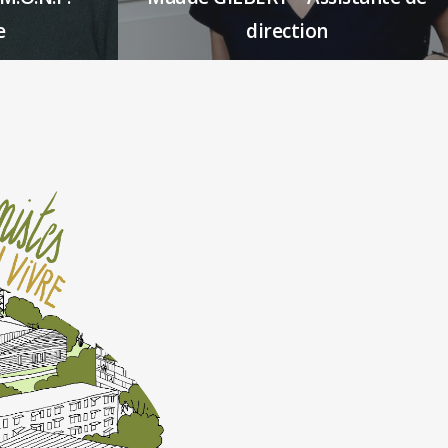
e
direction