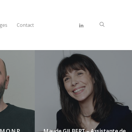
ges
Contact
M.O.N.P.
Maude GILBERT – Assistante de