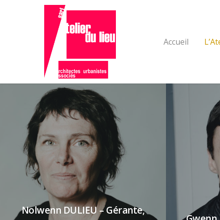
Accueil
L’At
Nolwenn DULIEU – Gérante,
Gwenn 