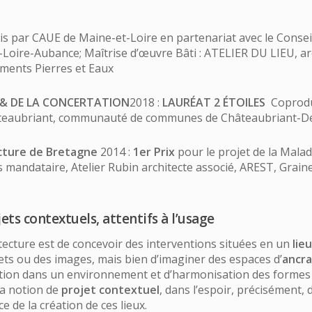
s par CAUE de Maine-et-Loire en partenariat avec le Conse
-Loire-Aubance; Maîtrise d’œuvre Bâti : ATELIER DU LIEU, ar
ments Pierres et Eaux
 & DE LA CONCERTATION
2018 :
LAURÉAT 2 ÉTOILES
Coprodui
hâteaubriant, communauté de communes de Châteaubriant-De
ecture de Bretagne
2014 :
1er Prix
pour le projet de la Malad
mandataire, Atelier Rubin architecte associé, AREST, Graine
ts contextuels, attentifs à l’usage
itecture est de concevoir des interventions situées en un
lieu
ets ou des images, mais bien d’imaginer des espaces d’
ancra
tion dans un environnement et d’harmonisation des formes 
la notion de
projet contextuel
, dans l’espoir, précisément,
e de la création de ces lieux.