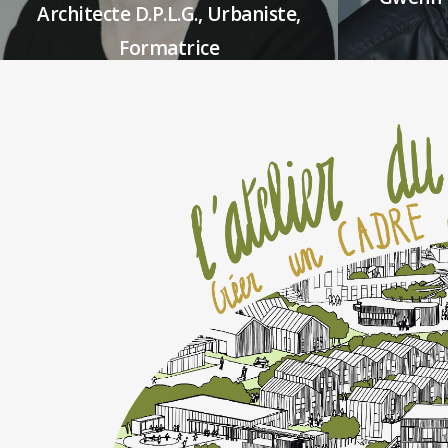
Architecte D.P.L.G., Urbaniste,
Formatrice