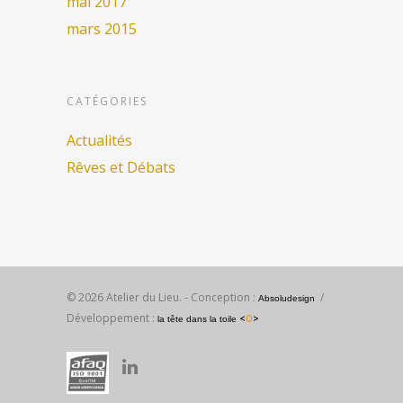
mai 2017
mars 2015
CATÉGORIES
Actualités
Rêves et Débats
© 2026 Atelier du Lieu. - Conception :
/
Absoludesign
Développement :
<
O
>
la tête dans la toile