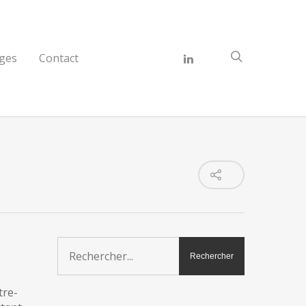
ges
Contact
tre-