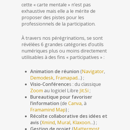
cette « carte mentale » n’est pas
exhaustive mais elle a le mérite de
proposer des pistes pour les
professionnels de la participation.
À travers nos pérégrinations, se sont
révélées 6 grandes catégories d’outils
numériques plus ou moins directement
utilisables à des fins « participatives » :
Animation de réunion
(
Navigator
,
Demodesk
,
Framapad
…) ;
Visio-Conférence
s : du classique
Zoom
au logiciel Libre
Jit.Si
;
Bureautique pour favoriser
l’information
(de
Canva
, à
Framamind Map
) ;
Récolte collaborative des idées et
avis
(
Xmind
,
Mural
,
Klaxoon
…) ;
Gestion de projet
(
Mattermost
,