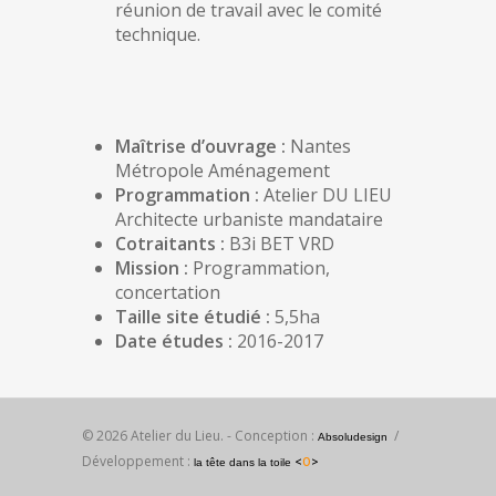
réunion de travail avec le comité
technique.
Maîtrise d’ouvrage :
Nantes
Métropole Aménagement
Programmation :
Atelier DU LIEU
Architecte urbaniste mandataire
Cotraitants :
B3i BET VRD
Mission :
Programmation,
concertation
Taille site étudié :
5,5ha
Date études :
2016-2017
© 2026 Atelier du Lieu. - Conception :
/
Absoludesign
Développement :
<
O
>
la tête dans la toile