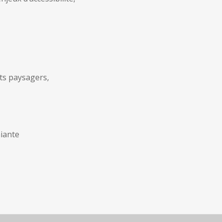
nts paysagers,
miante