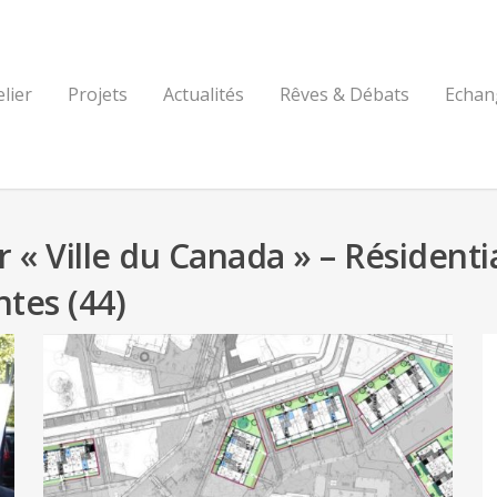
elier
Projets
Actualités
Rêves & Débats
Echan
Ville du Canada » – Résidentia
ntes (44)