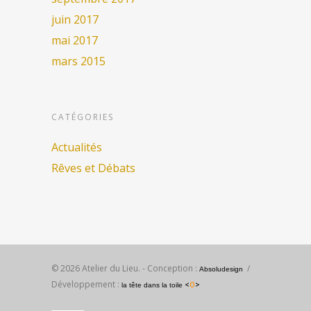
juin 2017
mai 2017
mars 2015
CATÉGORIES
Actualités
Rêves et Débats
© 2026 Atelier du Lieu. - Conception :
/
Absoludesign
Développement :
<
O
>
la tête dans la toile