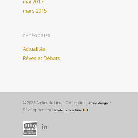
mai 2017
mars 2015
CATÉGORIES
Actualités
Rêves et Débats
© 2026 Atelier du Lieu. - Conception :
/
Absoludesign
Développement :
<
O
>
la tête dans la toile